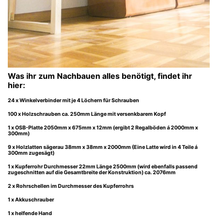
Was ihr zum Nachbauen alles benötigt, findet ihr
hier:
24 x Winkelverbinder mit je 4 Löchern für Schrauben
100 x Holzschrauben ca. 250mm Länge mit versenkbarem Kopf
1 x OSB-Platte 2050mm x 675mm x 12mm (ergibt 2 Regalböden á 2000mm x
300mm)
9 x Holzlatten sägerau 38mm x 38mm x 2000mm (Eine Latte wird in 4 Teile á
300mm zugesägt)
1 x Kupferrohr Durchmesser 22mm Länge 2500mm (wird ebenfalls passend
zugeschnitten auf die Gesamtbreite der Konstruktion) ca. 2076mm
2 x Rohrschellen im Durchmesser des Kupferrohrs
1 x Akkuschrauber
1 x helfende Hand