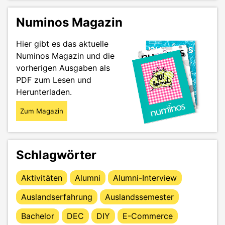
Numinos Magazin
Hier gibt es das aktuelle
Numinos Magazin und die
vorherigen Ausgaben als
PDF zum Lesen und
Herunterladen.
Zum Magazin
Schlagwörter
Aktivitäten
Alumni
Alumni-Interview
Auslandserfahrung
Auslandssemester
Bachelor
DEC
DIY
E-Commerce