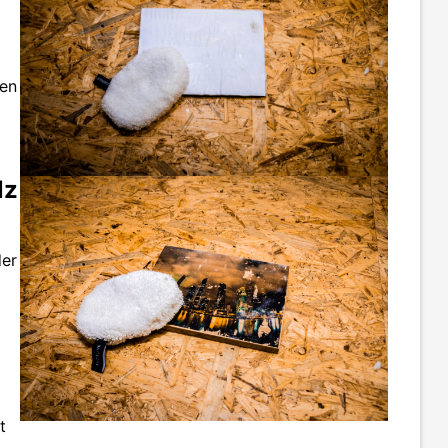
fen
lz
der
t