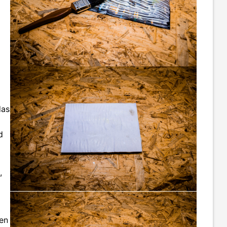
das
d
,
en