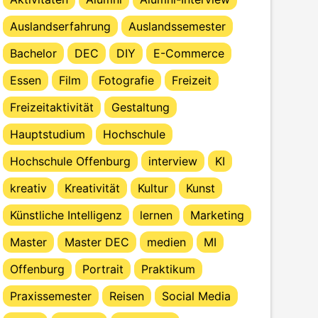
Auslandserfahrung
Auslandssemester
Bachelor
DEC
DIY
E-Commerce
Essen
Film
Fotografie
Freizeit
Freizeitaktivität
Gestaltung
Hauptstudium
Hochschule
Hochschule Offenburg
interview
KI
kreativ
Kreativität
Kultur
Kunst
Künstliche Intelligenz
lernen
Marketing
Master
Master DEC
medien
MI
Offenburg
Portrait
Praktikum
Praxissemester
Reisen
Social Media