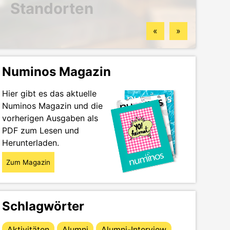
Standorten
finden könntest
das Wintersemester
im Portrait
«
»
Numinos Magazin
Hier gibt es das aktuelle
Numinos Magazin und die
vorherigen Ausgaben als
PDF zum Lesen und
Herunterladen.
Zum Magazin
Schlagwörter
Aktivitäten
Alumni
Alumni-Interview